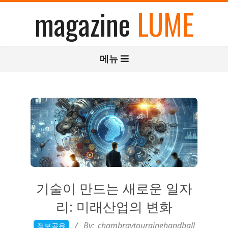
콘
magazine
LUME
텐
츠
로
기
메뉴
건
본
너
탐
뛰
색
기
메
뉴
기술이 만드는 새로운 일자
리: 미래산업의 변화
2026-
By:
chambraytourainehandball
정보공유