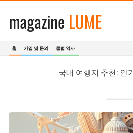
콘
magazine
LUME
텐
츠
로
건
너
홈
가입 및 문의
클럽 역사
뛰
기
기
본
탐
국내 여행지 추천: 인
색
메
뉴