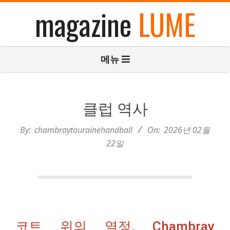
콘
magazine
LUME
텐
츠
로
기
메뉴
건
본
너
탐
뛰
색
기
메
클럽 역사
뉴
By:
chambraytourainehandball
On:
2026년 02월
22일
코트 위의 열정, Chambray