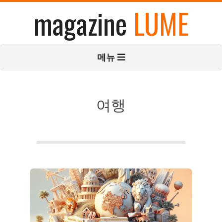
콘
magazine
LUME
텐
츠
로
기
메뉴
건
본
너
탐
뛰
색
기
메
여행
뉴