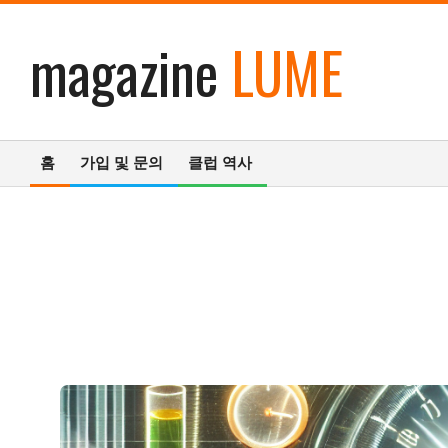
콘
magazine
LUME
텐
츠
로
건
너
홈
가입 및 문의
클럽 역사
뛰
기
기
본
탐
색
메
뉴